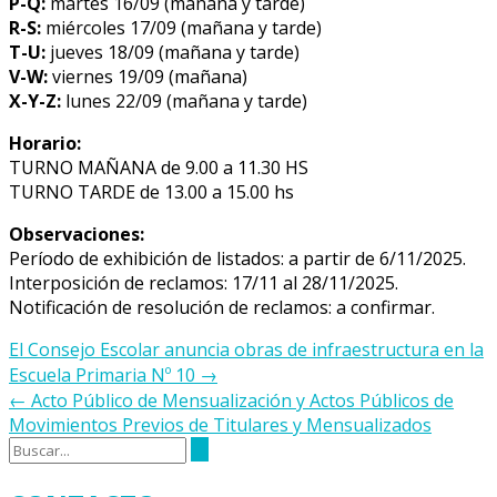
P-Q:
martes 16/09 (mañana y tarde)
R-S:
miércoles 17/09 (mañana y tarde)
T-U:
jueves 18/09 (mañana y tarde)
V-W:
viernes 19/09 (mañana)
X-Y-Z:
lunes 22/09 (mañana y tarde)
Horario:
TURNO MAÑANA de 9.00 a 11.30 HS
TURNO TARDE de 13.00 a 15.00 hs
Observaciones:
Período de exhibición de listados: a partir de 6/11/2025.
Interposición de reclamos: 17/11 al 28/11/2025.
Notificación de resolución de reclamos: a confirmar.
Navegación
El Consejo Escolar anuncia obras de infraestructura en la
de
Escuela Primaria Nº 10
→
la
←
Acto Público de Mensualización y Actos Públicos de
entrada
Movimientos Previos de Titulares y Mensualizados