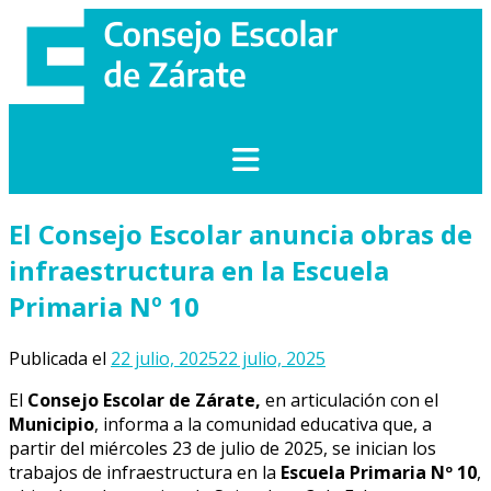
Saltar
al
contenido
El Consejo Escolar anuncia obras de
infraestructura en la Escuela
Primaria Nº 10
Publicada el
22 julio, 2025
22 julio, 2025
El
Consejo Escolar de Zárate,
en articulación con el
Municipio
, informa a la comunidad educativa que, a
partir del miércoles 23 de julio de 2025, se inician los
trabajos de infraestructura en la
Escuela Primaria Nº 10
,