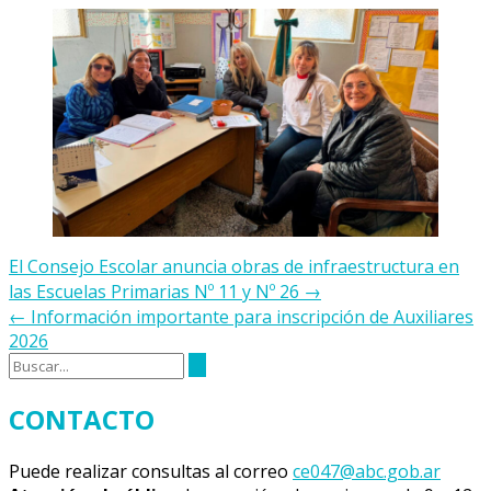
Navegación
El Consejo Escolar anuncia obras de infraestructura en
de
las Escuelas Primarias Nº 11 y Nº 26
→
la
←
Información importante para inscripción de Auxiliares
entrada
2026
CONTACTO
Puede realizar consultas al correo
ce047@abc.gob.ar