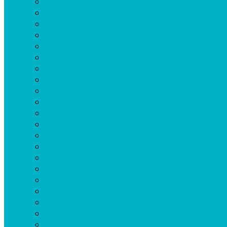
Auxiliares – Contralor
Auxiliares – Designación
Auxiliares – Inscripción 2027
Auxiliares – Mensualización
Auxiliares – Pedido de Designación
Auxiliares – Relevamiento Nominal
Bancarización
Caseros
Certificación de haberes
Cooperadoras
Directivos – Informes Solicitados
Docentes – Contralor
DPLyT – DPAJyC (Jubilaciones)
Infraestructura
Jubilaciones
Licencias Médicas
Reclamos
Reclamo de sueldo
Recuento físico
Seguro Escolar
Seguros