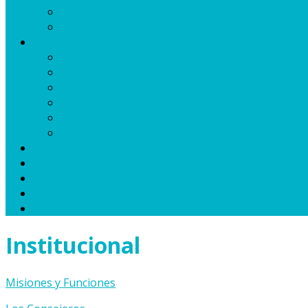
Servicio Alimentario Escolar
Transporte
Establecimientos
Jardines
Primarias
Secundarias
Especiales
Adultos
Otros
Datos útiles
Proveedores
Obras
Novedades
Contacto
Institucional
Misiones y Funciones