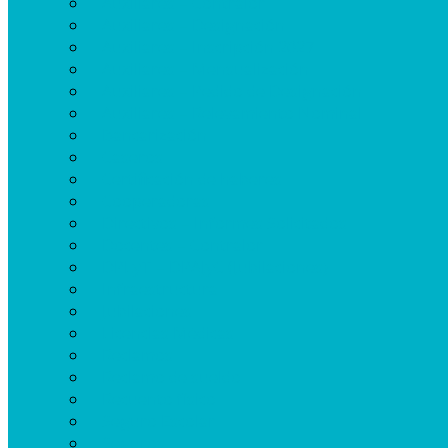
Auxiliares – Contralor
Auxiliares – Designación
Auxiliares – Inscripción 2027
Auxiliares – Mensualización
Auxiliares – Pedido de Designación
Auxiliares – Relevamiento Nominal
Bancarización
Caseros
Certificación de haberes
Cooperadoras
Directivos – Informes Solicitados
Docentes – Contralor
DPLyT – DPAJyC (Jubilaciones)
Infraestructura
Jubilaciones
Licencias Médicas
Reclamos
Reclamo de sueldo
Recuento físico
Seguro Escolar
Seguros