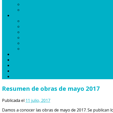
Servicio Alimentario Escolar
Transporte
Establecimientos
Jardines
Primarias
Secundarias
Especiales
Adultos
Otros
Datos útiles
Proveedores
Obras
Novedades
Contacto
Resumen de obras de mayo 2017
Publicada el
11 julio, 2017
Damos a conocer las obras de mayo de 2017. Se publican los