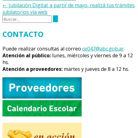
de
←
Jubilación Digital: a partir de mayo, realizá tus trámites
la
jubilatorios vía web
entrada
CONTACTO
Puede realizar consultas al correo
ce047@abc.gob.ar
Atención al público:
lunes, miércoles y viernes de 9 a 12
hs.
Atención a proveedores:
martes y jueves de 8 a 12 hs.