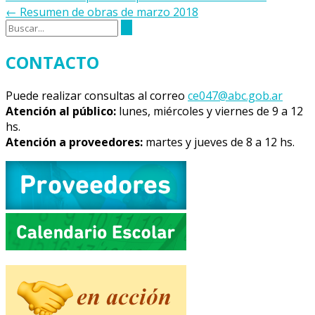
de
←
Resumen de obras de marzo 2018
la
entrada
CONTACTO
Puede realizar consultas al correo
ce047@abc.gob.ar
Atención al público:
lunes, miércoles y viernes de 9 a 12
hs.
Atención a proveedores:
martes y jueves de 8 a 12 hs.