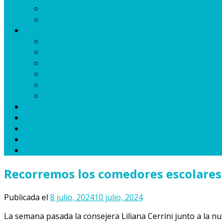
Servicio Alimentario Escolar
Transporte
Establecimientos
Jardines
Primarias
Secundarias
Especiales
Adultos
Otros
Datos útiles
Proveedores
Obras
Novedades
Contacto
Recorremos los comedores escolares
Publicada el
8 julio, 2024
10 julio, 2024
La semana pasada la consejera Liliana Cerrini junto a la nut