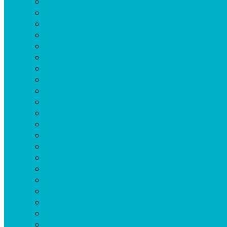
Auxiliares – Contralor
Auxiliares – Designación
Auxiliares – Inscripción 2027
Auxiliares – Mensualización
Auxiliares – Pedido de Designación
Auxiliares – Relevamiento Nominal
Bancarización
Caseros
Certificación de haberes
Cooperadoras
Directivos – Informes Solicitados
Docentes – Contralor
DPLyT – DPAJyC (Jubilaciones)
Infraestructura
Jubilaciones
Licencias Médicas
Reclamos
Reclamo de sueldo
Recuento físico
Seguro Escolar
Seguros