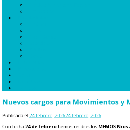
Servicio Alimentario Escolar
Transporte
Establecimientos
Jardines
Primarias
Secundarias
Especiales
Adultos
Otros
Datos útiles
Proveedores
Obras
Novedades
Contacto
Nuevos cargos para Movimientos y Me
Publicada el
24 febrero, 2026
24 febrero, 2026
Con fecha
24 de febrero
hemos recibos los
MEMOS Nros 49