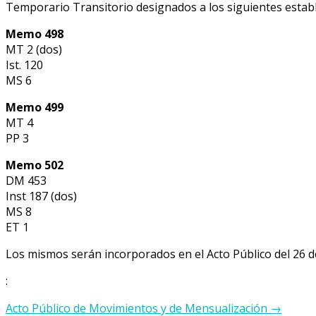
Temporario Transitorio designados a los siguientes estab
Memo 498
MT 2 (dos)
Ist. 120
MS 6
Memo 499
MT 4
PP 3
Memo 502
DM 453
Inst 187 (dos)
MS 8
ET 1
Los mismos serán incorporados en el Acto Público del 26 d
:
Navegación
Acto Público de Movimientos y de Mensualización
→