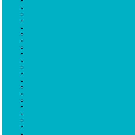
Auxiliares – Contralor
Auxiliares – Designación
Auxiliares – Inscripción 2027
Auxiliares – Mensualización
Auxiliares – Pedido de Designación
Auxiliares – Relevamiento Nominal
Bancarización
Caseros
Certificación de haberes
Cooperadoras
Directivos – Informes Solicitados
Docentes – Contralor
DPLyT – DPAJyC (Jubilaciones)
Infraestructura
Jubilaciones
Licencias Médicas
Reclamos
Reclamo de sueldo
Recuento físico
Seguro Escolar
Seguros