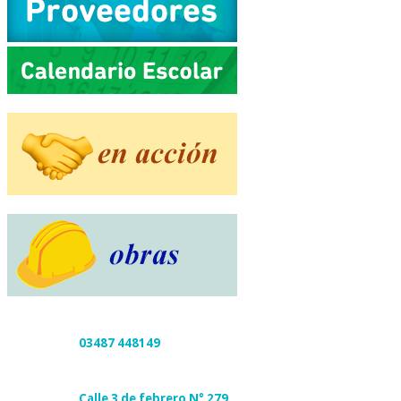
03487 448149
Calle 3 de febrero N° 279