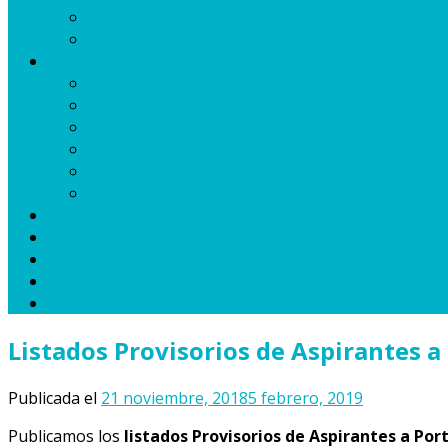
Servicio Alimentario Escolar
Transporte
Establecimientos
Jardines
Primarias
Secundarias
Especiales
Adultos
Otros
Datos útiles
Proveedores
Obras
Novedades
Contacto
Listados Provisorios de Aspirantes a
Publicada el
21 noviembre, 2018
5 febrero, 2019
Publicamos los
listados Provisorios de Aspirantes a Por