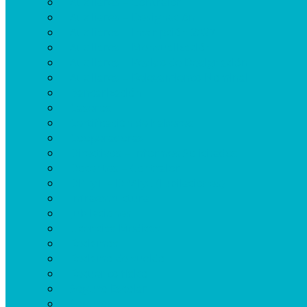
Auxiliares – Contralor
Auxiliares – Designación
Auxiliares – Inscripción 2027
Auxiliares – Mensualización
Auxiliares – Pedido de Designación
Auxiliares – Relevamiento Nominal
Bancarización
Caseros
Certificación de haberes
Cooperadoras
Directivos – Informes Solicitados
Docentes – Contralor
DPLyT – DPAJyC (Jubilaciones)
Infraestructura
Jubilaciones
Licencias Médicas
Reclamos
Reclamo de sueldo
Recuento físico
Seguro Escolar
Seguros