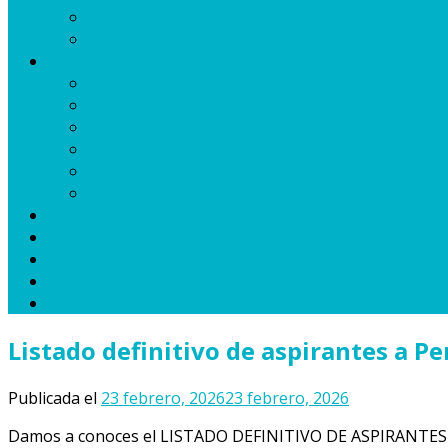
Servicio Alimentario Escolar
Transporte
Establecimientos
Jardines
Primarias
Secundarias
Especiales
Adultos
Otros
Datos útiles
Proveedores
Obras
Novedades
Contacto
Listado definitivo de aspirantes a Pe
Publicada el
23 febrero, 2026
23 febrero, 2026
Damos a conoces el LISTADO DEFINITIVO DE ASPIRANTES