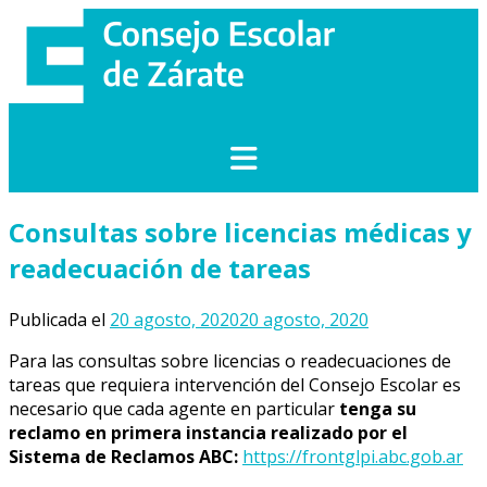
Saltar
al
contenido
Consultas sobre licencias médicas y
readecuación de tareas
Publicada el
20 agosto, 2020
20 agosto, 2020
Para las consultas sobre licencias o readecuaciones de
tareas que requiera intervención del Consejo Escolar es
necesario que cada agente en particular
tenga su
reclamo en primera instancia realizado por el
Sistema de Reclamos ABC:
https://frontglpi.abc.gob.ar