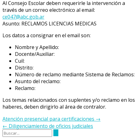
Al Consejo Escolar deben requerirle la intervención a
través de un correo electrónico al email:
ce047@abc.gob.ar
Asunto: RECLAMOS LICENCIAS MEDICAS
Los datos a consignar en el email son:
Nombre y Apellido:
Docente/Auxiliar:
Cuil:
Distrito:
Número de reclamo mediante Sistema de Reclamos:
Asunto del reclamo:
Reclamo:
Los temas relacionados con suplentes y/o reclamo en los
haberes, deben dirigirlo al área de contralor.
Navegación
Atención presencial para certificaciones
→
de
←
Diligenciamiento de oficios judiciales
la
entrada