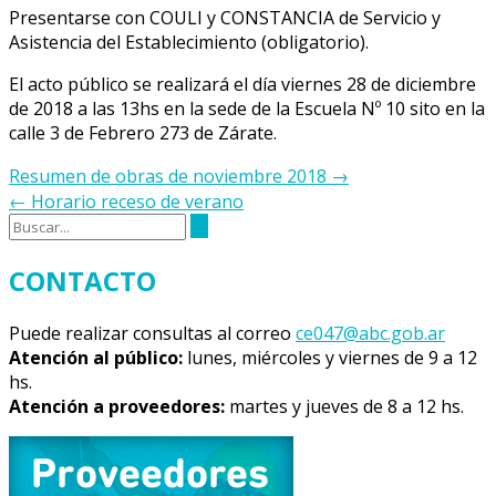
Presentarse con COULI y CONSTANCIA de Servicio y
Asistencia del Establecimiento (obligatorio).
El acto público se realizará el día viernes 28 de diciembre
de 2018 a las 13hs en la sede de la Escuela Nº 10 sito en la
calle 3 de Febrero 273 de Zárate.
Navegación
Resumen de obras de noviembre 2018
→
de
←
Horario receso de verano
la
entrada
CONTACTO
Puede realizar consultas al correo
ce047@abc.gob.ar
Atención al público:
lunes, miércoles y viernes de 9 a 12
hs.
Atención a proveedores:
martes y jueves de 8 a 12 hs.