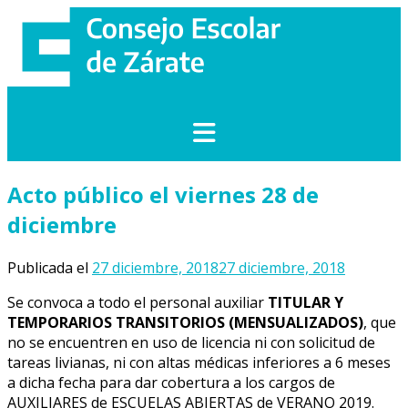
Saltar
al
contenido
Acto público el viernes 28 de
diciembre
Publicada el
27 diciembre, 2018
27 diciembre, 2018
Se convoca a todo el personal auxiliar
TITULAR Y
TEMPORARIOS TRANSITORIOS (MENSUALIZADOS)
, que
no se encuentren en uso de licencia ni con solicitud de
tareas livianas, ni con altas médicas inferiores a 6 meses
a dicha fecha para dar cobertura a los cargos de
AUXILIARES de ESCUELAS ABIERTAS de VERANO 2019.