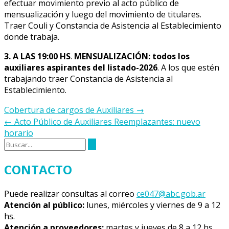
efectuar movimiento previo al acto público de
mensualización y luego del movimiento de titulares.
Traer Couli y Constancia de Asistencia al Establecimiento
donde trabaja.
3. A LAS 19:00 HS
.
MENSUALIZACIÓN: todos los
auxiliares aspirantes del listado-2026
. A los que estén
trabajando traer Constancia de Asistencia al
Establecimiento.
Navegación
Cobertura de cargos de Auxiliares
→
de
←
Acto Público de Auxiliares Reemplazantes: nuevo
la
horario
entrada
CONTACTO
Puede realizar consultas al correo
ce047@abc.gob.ar
Atención al público:
lunes, miércoles y viernes de 9 a 12
hs.
Atención a proveedores:
martes y jueves de 8 a 12 hs.