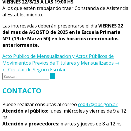
VIERNES 22/8/25 A LAS 19:00 HS
A los que estén trabajando traer Constancia de Asistencia
al Establecimiento.
Las interesadas deberán presentarse el día
VIERNES 22
del mes de AGOSTO de 2025 en la Escuela Primaria
N°1 (19 de Marzo 50) en los horarios mencionados
anteriormente.
Navegación
Acto Público de Mensualización y Actos Públicos de
de
Movimientos Previos de Titulares y Mensualizados
→
la
←
Circular de Seguro Escolar
entrada
CONTACTO
Puede realizar consultas al correo
ce047@abc.gob.ar
Atención al público:
lunes, miércoles y viernes de 9 a 12
hs.
Atención a proveedores:
martes y jueves de 8 a 12 hs.