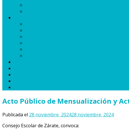
Servicio Alimentario Escolar
Transporte
Establecimientos
Jardines
Primarias
Secundarias
Especiales
Adultos
Otros
Datos útiles
Proveedores
Obras
Novedades
Contacto
Acto Público de Mensualización y Ac
Publicada el
28 noviembre, 2024
28 noviembre, 2024
Consejo Escolar de Zárate, convoca: