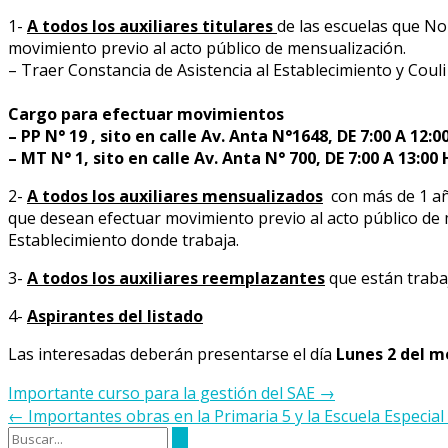
1-
A todos los auxiliares titulares
de las escuelas que N
movimiento previo al acto público de mensualización.
– Traer Constancia de Asistencia al Establecimiento y Couli
Cargo para efectuar movimientos
– PP N° 19 , sito en calle Av. Anta N°1648, DE 7:00 A 12
– MT N° 1, sito en calle Av. Anta N° 700, DE 7:00 A 13:0
2-
A todos los auxiliares mensualizados
con más de 1 año
que desean efectuar movimiento previo al acto público de 
Establecimiento donde trabaja.
3-
A todos los auxiliares reemplazantes
que están trabaj
4-
Aspirantes del listado
Las interesadas deberán presentarse el día
Lunes 2 del me
Navegación
Importante curso para la gestión del SAE
→
de
←
Importantes obras en la Primaria 5 y la Escuela Especial
la