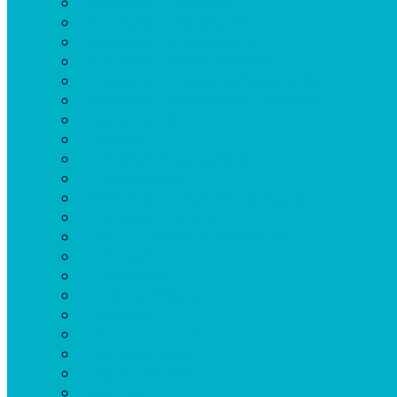
Auxiliares – Contralor
Auxiliares – Designación
Auxiliares – Inscripción 2027
Auxiliares – Mensualización
Auxiliares – Pedido de Designación
Auxiliares – Relevamiento Nominal
Bancarización
Caseros
Certificación de haberes
Cooperadoras
Directivos – Informes Solicitados
Docentes – Contralor
DPLyT – DPAJyC (Jubilaciones)
Infraestructura
Jubilaciones
Licencias Médicas
Reclamos
Reclamo de sueldo
Recuento físico
Seguro Escolar
Seguros