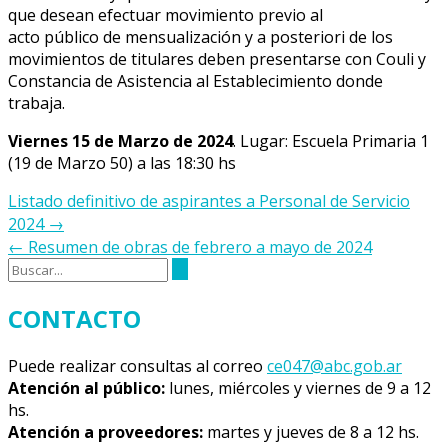
que desean efectuar movimiento previo al
acto público de mensualización y a posteriori de los
movimientos de titulares deben presentarse con Couli y
Constancia de Asistencia al Establecimiento donde
trabaja.
Viernes 15 de Marzo de 2024
. Lugar: Escuela Primaria 1
(19 de Marzo 50) a las 18:30 hs
Navegación
Listado definitivo de aspirantes a Personal de Servicio
de
2024
→
la
←
Resumen de obras de febrero a mayo de 2024
entrada
CONTACTO
Puede realizar consultas al correo
ce047@abc.gob.ar
Atención al público:
lunes, miércoles y viernes de 9 a 12
hs.
Atención a proveedores:
martes y jueves de 8 a 12 hs.